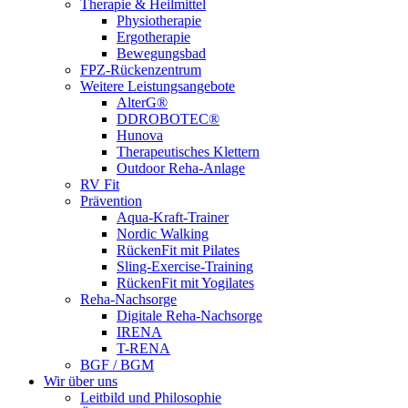
Therapie & Heilmittel
Physiotherapie
Ergotherapie
Bewegungsbad
FPZ-Rückenzentrum
Weitere Leistungsangebote
AlterG®
DDROBOTEC®
Hunova
Therapeutisches Klettern
Outdoor Reha-Anlage
RV Fit
Prävention
Aqua-Kraft-Trainer
Nordic Walking
RückenFit mit Pilates
Sling-Exercise-Training
RückenFit mit Yogilates
Reha-Nachsorge
Digitale Reha-Nachsorge
IRENA
T-RENA
BGF / BGM
Wir über uns
Leitbild und Philosophie