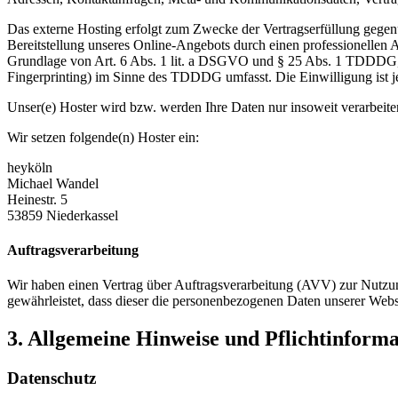
Das externe Hosting erfolgt zum Zwecke der Vertragserfüllung gegenü
Bereitstellung unseres Online-Angebots durch einen professionellen A
Grundlage von Art. 6 Abs. 1 lit. a DSGVO und § 25 Abs. 1 TDDDG, s
Fingerprinting) im Sinne des TDDDG umfasst. Die Einwilligung ist je
Unser(e) Hoster wird bzw. werden Ihre Daten nur insoweit verarbeiten
Wir setzen folgende(n) Hoster ein:
heyköln
Michael Wandel
Heinestr. 5
53859 Niederkassel
Auftragsverarbeitung
Wir haben einen Vertrag über Auftragsverarbeitung (AVV) zur Nutzung
gewährleistet, dass dieser die personenbezogenen Daten unserer We
3. Allgemeine Hinweise und Pflicht­inform
Datenschutz