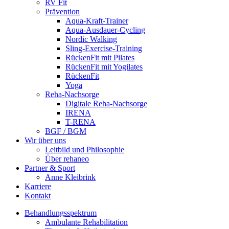
RV Fit
Prävention
Aqua-Kraft-Trainer
Aqua-Ausdauer-Cycling
Nordic Walking
Sling-Exercise-Training
RückenFit mit Pilates
RückenFit mit Yogilates
RückenFit
Yoga
Reha-Nachsorge
Digitale Reha-Nachsorge
IRENA
T-RENA
BGF / BGM
Wir über uns
Leitbild und Philosophie
Über rehaneo
Partner & Sport
Anne Kleibrink
Karriere
Kontakt
Behandlungsspektrum
Ambulante Rehabilitation