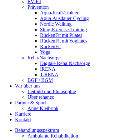
RV Fit
Prävention
Aqua-Kraft-Trainer
Aqua-Ausdauer-Cycling
Nordic Walking
Sling-Exercise-Training
RückenFit mit Pilates
RückenFit mit Yogilates
RückenFit
Yoga
Reha-Nachsorge
Digitale Reha-Nachsorge
IRENA
T-RENA
BGF / BGM
Wir über uns
Leitbild und Philosophie
Über rehaneo
Partner & Sport
Anne Kleibrink
Karriere
Kontakt
Behandlungsspektrum
Ambulante Rehabilitation