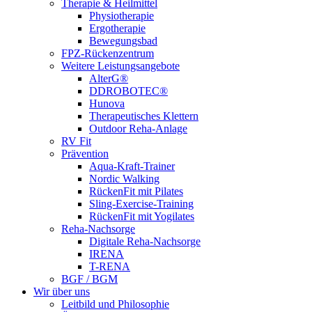
Therapie & Heilmittel
Physiotherapie
Ergotherapie
Bewegungsbad
FPZ-Rückenzentrum
Weitere Leistungsangebote
AlterG®
DDROBOTEC®
Hunova
Therapeutisches Klettern
Outdoor Reha-Anlage
RV Fit
Prävention
Aqua-Kraft-Trainer
Nordic Walking
RückenFit mit Pilates
Sling-Exercise-Training
RückenFit mit Yogilates
Reha-Nachsorge
Digitale Reha-Nachsorge
IRENA
T-RENA
BGF / BGM
Wir über uns
Leitbild und Philosophie